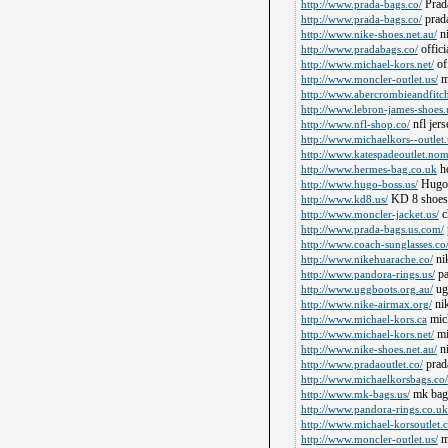
Prada
http://www.prada-bags.co/
prada
http://www.prada-bags.co/
ni
http://www.nike-shoes.net.au/
offici
http://www.pradabags.co/
off
http://www.michael-kors.net/
m
http://www.moncler-outlet.us/
http://www.abercrombieandfitch
http://www.lebron-james-shoes.
nfl jers
http://www.nfl-shop.co/
http://www.michaelkors--outlet.
http://www.katespadeoutlet.nom
h
http://www.hermes-bag.co.uk
Hugo 
http://www.hugo-boss.us/
KD 8 shoes
http://www.kd8.us/
c
http://www.moncler-jacket.us/
http://www.prada-bags.us.com/
http://www.coach-sunglasses.co
ni
http://www.nikehuarache.co/
pa
http://www.pandora-rings.us/
ugg
http://www.uggboots.org.au/
nik
http://www.nike-airmax.org/
mich
http://www.michael-kors.ca
mi
http://www.michael-kors.net/
ni
http://www.nike-shoes.net.au/
prada
http://www.pradaoutlet.co/
http://www.michaelkorsbags.co/
mk bag
http://www.mk-bags.us/
http://www.pandora-rings.co.uk
http://www.michael-korsoutlet.
mo
http://www.moncler-outlet.us/