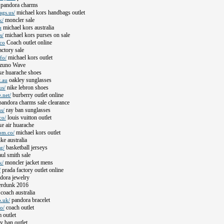
pandora charms
michael kors handbags outlet
ags.us/
moncler sale
k/
michael kors australia
u
michael kors purses on sale
s/
Coach outlet online
.co
actory sale
michael kors outlet
fo/
zuno Wave
ke huarache shoes
oakley sunglasses
t.au
nike lebron shoes
us/
burberry outlet online
.net/
andora charms sale clearance
ray ban sunglasses
s/
louis vuitton outlet
co/
e air huarache
michael kors outlet
om.co/
ke australia
basketball jerseys
g/
ul smith sale
moncler jacket mens
k/
prada factory outlet online
/
dora jewelry
rdunk 2016
coach australia
pandora bracelet
o.uk/
coach outlet
o/
outlet
y ban outlet