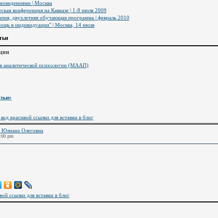
сновидениями | Москва
ская конференция на Кавказе | 1-8 июля 2009
пия, двухлетняя обучающая программа | февраль 2010
ощь в индивидуации" | Москва, 14 июля
тьи
ции
ия аналитической психологии (МААП)
атьи»
 код красивой ссылки для вставки в блог
 Юлиана Олеговна
2:00 pm
вой ссылки для вставки в блог