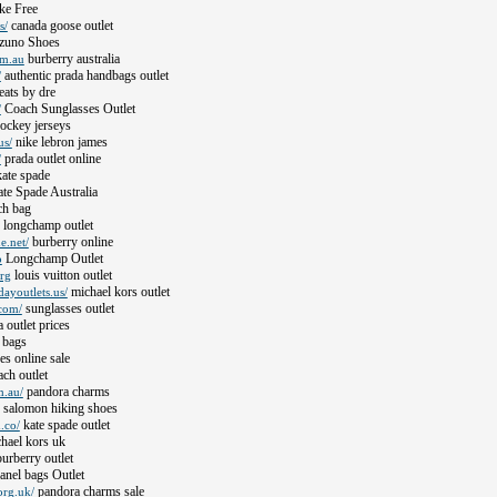
ke Free
canada goose outlet
s/
uno Shoes
burberry australia
om.au
authentic prada handbags outlet
/
ats by dre
Coach Sunglasses Outlet
/
ockey jerseys
nike lebron james
us/
prada outlet online
/
ate spade
te Spade Australia
ch bag
longchamp outlet
burberry online
e.net/
Longchamp Outlet
o
louis vuitton outlet
org
michael kors outlet
ayoutlets.us/
sunglasses outlet
.com/
 outlet prices
 bags
s online sale
ch outlet
pandora charms
m.au/
salomon hiking shoes
kate spade outlet
.co/
hael kors uk
urberry outlet
nel bags Outlet
pandora charms sale
org.uk/