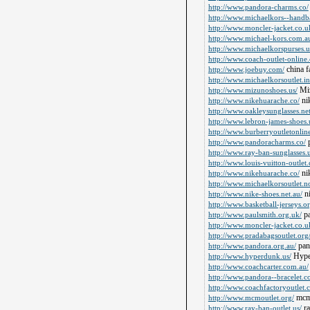
http://www.pandora-charms.co/
http://www.michaelkors--handb
http://www.moncler-jacket.co.u
http://www.michael-kors.com.a
http://www.michaelkorspurses.u
http://www.coach-outlet-online
china f
http://www.joebuy.com/
http://www.michaelkorsoutlet.in
Mi
http://www.mizunoshoes.us/
ni
http://www.nikehuarache.co/
http://www.oakleysunglasses.ne
http://www.lebron-james-shoes.
http://www.burberryoutletonline
p
http://www.pandoracharms.co/
http://www.ray-ban-sunglasses.u
http://www.louis-vuitton-outlet.
nik
http://www.nikehuarache.co/
http://www.michaelkorsoutlet.n
ni
http://www.nike-shoes.net.au/
http://www.basketball-jerseys.or
pa
http://www.paulsmith.org.uk/
http://www.moncler-jacket.co.u
http://www.pradabagsoutlet.org
pan
http://www.pandora.org.au/
Hype
http://www.hyperdunk.us/
http://www.coachcarter.com.au/
http://www.pandora--bracelet.c
http://www.coachfactoryoutlet.c
mcm 
http://www.mcmoutlet.org/
ra
http://www.ray-ban-outlet.us/