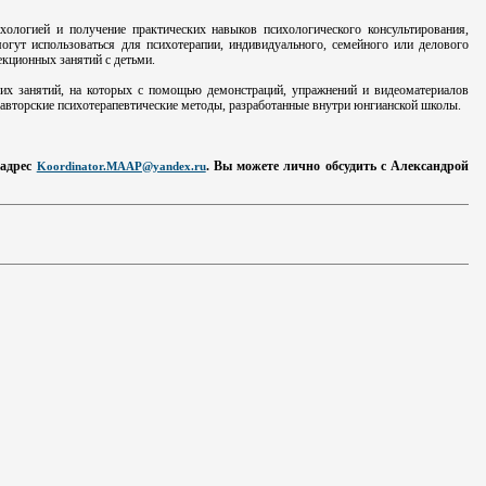
хологией и получение практических навыков психологического консультирования,
огут использоваться для психотерапии, индивидуального, семейного или делового
екционных занятий с детьми.
ких занятий, на которых с помощью демонстраций, упражнений и видеоматериалов
е авторские психотерапевтические методы, разработанные внутри юнгианской школы.
 адрес
. Вы можете лично обсудить с Александрой
Koordinator.MAAP@yandex.ru