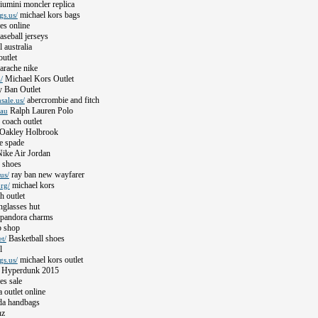
iumini moncler replica
michael kors bags
gs.us/
es online
aseball jerseys
 australia
outlet
arache nike
Michael Kors Outlet
/
 Ban Outlet
abercrombie and fitch
sale.us/
Ralph Lauren Polo
.au
coach outlet
Oakley Holbrook
e spade
ike Air Jordan
 shoes
ray ban new wayfarer
us/
michael kors
rg/
h outlet
glasses hut
pandora charms
 shop
Basketball shoes
t/
l
michael kors outlet
gs.us/
 Hyperdunk 2015
es sale
 outlet online
da handbags
nz