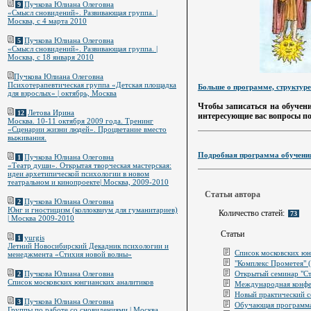
Пучкова Юлиана Олеговна
9
«Смысл сновидений». Развивающая группа. |
Москва, с 4 марта 2010
Пучкова Юлиана Олеговна
5
«Смысл сновидений». Развивающая группа. |
Москва, с 18 января 2010
Пучкова Юлиана Олеговна
Психотерапевтическая группа «Детская площадка
Больше о программе, структуре
для взрослых» | октябрь, Москва
Чтобы записаться на обуче
Летова Ирина
12
интересующие вас вопросы по
Москва. 10-11 октября 2009 года. Тренинг
«Сценарии жизни людей». Процветание вместо
выживания.
Подробная программа обучения
Пучкова Юлиана Олеговна
1
«Театр души». Открытая творческая мастерская:
идеи архетипической психологии в новом
театральном и кинопроекте| Москва, 2009-2010
Статьи автора
Пучкова Юлиана Олеговна
2
Юнг и гностицизм (коллоквиум для гуманитариев)
Количество статей:
73
| Москва 2009-2010
Статьи
yurgis
1
Летний Новосибирский Декадник психологии и
Список московских юн
менеджмента «Стихия новой волны»
"Комплекс Прометея" (
Открытый семинар "Ст
Пучкова Юлиана Олеговна
2
Список московских юнгианских аналитиков
Международная конфе
Новый практический се
Пучкова Юлиана Олеговна
3
Обучающая программа 
Группы по работе со сновидениями | Москва