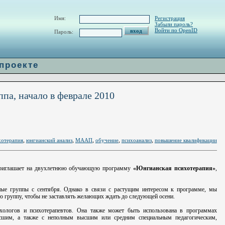
ru/www/H_url.php
on line
60
Имя:
Регистрация
Забыли пароль?
Войти по OpenID
Пароль:
 проекте
па, начало в феврале 2010
,
,
,
,
,
хотерапия
юнгианский анализ
МААП
обучение
психоанализ
повышение квалификации
иглашает на двухлетнюю обучающую программу
«Юнгианская психотерапия»
,
ные группы с сентября. Однако в связи с растущим интересом к программе, мы
ю группу, чтобы не заставлять желающих ждать до следующей осени.
хологов и психотерапевтов. Она также может быть использована в программах
ысшим, а также с неполным высшим или средним специальным педагогическим,