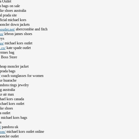
 Outlet
 bags on sale
ke shoes australia
al prada site
icial michael kors
oncler down jackets
abercrombie and fitch
outlet.net/
lebron james shoes
us/
eys
michael kors outlet
us/
kate spade outlet
.co/
ermes bag
Boss Store
heap moncler jacket
prada bags
coach sunglasses for women
/
ke huarache
ndora rings jewelry
 australia
e air max
ael kors canada
chael kors outlet
ke shoes
 outlet
michael kors bags
s
pandora uk
/
michael kors outlet online
com/
ncler outlet