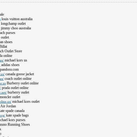
ale
louis vuitton australia
u
longchamp outlet
jimmy choo australia
ach purses
 outlet
an shoes
illat
h Outlet Store
a online
michael kors us
us/
adidas shoes
u
pandora.com
canada goose jacket
.us/
coach outlet online
us/
Burberry outlet online
e.us
prada outlet online
/
burberry outlet
.net/
moncler outlet
michael kors outlet
line.us/
Air Jordan
ate spade canada
kate spade bags
org/
chael kors purses
uno Running Shoes
x
p