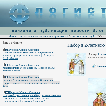
Warning
: file_get_contents(http://ulogin.ru/token.php?token=&host=www.flogiston.ru) [
funct
психологи
публикации
новости
блог
Флогистон
каталог психологических организаций
новости организаций
/
/
/ Набор в
Еще в рубрике:
Набор в 2-летнюю 
Пучкова Юлиана Олеговна
8
Психологическая мастерская «Внутреннее и
Автор:
Пучко
внешнее пространство человека» | 13 августа
Опубликовано: Oc
2011, Москва
Пучкова Юлиана Олеговна
1
Ключевы
Как правильно убить дракона. Перевод статьи
Майкла Адамса
Пучкова Юлиана Олеговна
1
Набор в 2-летнюю программу «Юнгианская
психотерапия» — новая группа, начало в феврале
2010
Пучкова Юлиана Олеговна
11
Открытый цикл семинаров «Внутреннее и внешнее
пространство человека: создание, поиск,
исследование» | Москва, с 5 апреля 2010 г.