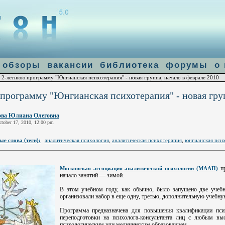
]: failed to open stream: Connection refused in
/home/u14683/flogiston.
ion.file-get-contents
обзоры
вакансии
библиотека
форумы
о
 2-летнюю программу "Юнгианская психотерапия" - новая группа, начало в феврале 2010
программу "Юнгианская психотерапия" - новая груп
ва Юлиана Олеговна
tober 17, 2010, 12:00 pm
,
,
е слова (теги):
аналитическая психология
аналитическая психотерапия
юнгианская пси
пр
Московская ассоциация аналитической психологии (МААП)
начало занятий — зимой.
В этом учебном году, как обычно, было запущено две учеб
организовали набор в еще одну, третью, дополнительную учебну
Программа предназначена для повышения квалификации пси
переподготовки на психолога-консультанта лиц с любым в
психологическим или медицинским образованием.