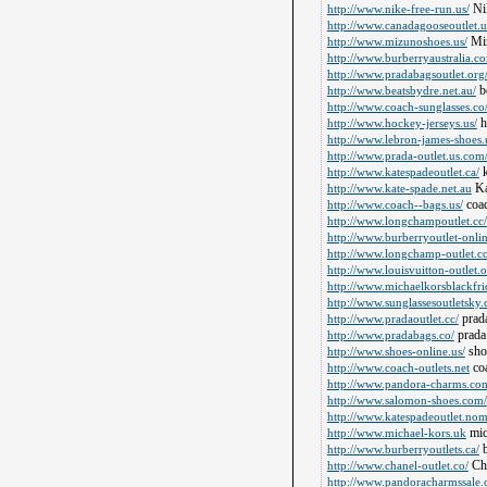
Ni
http://www.nike-free-run.us/
http://www.canadagooseoutlet.u
Miz
http://www.mizunoshoes.us/
http://www.burberryaustralia.c
http://www.pradabagsoutlet.org
be
http://www.beatsbydre.net.au/
http://www.coach-sunglasses.co
h
http://www.hockey-jerseys.us/
http://www.lebron-james-shoes.
http://www.prada-outlet.us.com
k
http://www.katespadeoutlet.ca/
Ka
http://www.kate-spade.net.au
coa
http://www.coach--bags.us/
http://www.longchampoutlet.cc/
http://www.burberryoutlet-onlin
http://www.longchamp-outlet.c
http://www.louisvuitton-outlet.
http://www.michaelkorsblackfrid
http://www.sunglassesoutletsky
prada
http://www.pradaoutlet.cc/
prada
http://www.pradabags.co/
shoe
http://www.shoes-online.us/
coa
http://www.coach-outlets.net
http://www.pandora-charms.co
http://www.salomon-shoes.com/
http://www.katespadeoutlet.nom
mic
http://www.michael-kors.uk
b
http://www.burberryoutlets.ca/
Cha
http://www.chanel-outlet.co/
http://www.pandoracharmssale.