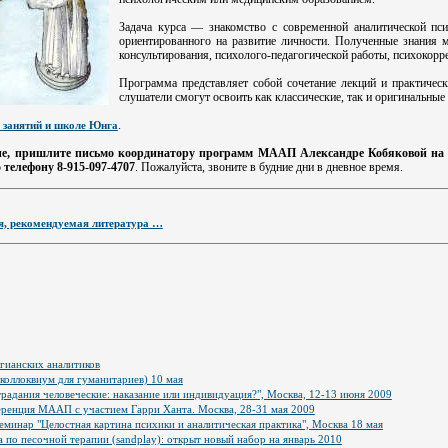
Задача курса — знакомство с современной аналитической пси
ориентированного на развитие личности. Полученные знания м
консультирования, психолого-педагогической работы, психокорр
Программа представляет собой сочетание лекций и практичес
слушатели смогут освоить как классические, так и оригинальны
.
 занятий и школе Юнга
ние, пришлите письмо координатору программ МААП Александре Кобяковой на
 телефону 8-915-097-4707
. Пожалуйста, звоните в будние дни в дневное время.
, рекомендуемая литература …
гианских аналитиков
коллоквиум для гуманитариев) 10 мая
радания человеческие: наказание или индивидуация?", Москва, 12-13 июня 2009
ренция МААП с участием Гарри Ханта. Москва, 28-31 мая 2009
минар "Целостная картина психики и аналитическая практика", Москва 18 мая
по песочной терапии (sandplay): открыт новый набор на январь 2010