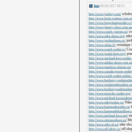
lzm
06.04.2017 08:51
1
wholes
http://www.joebuy.com/
http://www.louis-vuitton.com.a
http://www.longchampoutlet.cc/
http://www.jimmy-choo.com.au
co
http://www.coach--purses.us/
nike
http://www.nike-shoes.org/
jord
http://www.jordanshoes.co/
veronique B
http://www.ubiae.fr/
Coac
http://www.coach-outlet.cc/
prad
http://www.prada-bags.org/
http://www.michael-kors-outlet.
http://www.adidas-shoes.com.a
http://www.pandora-charms.us/
http://www.canada-goose-outlet
http://www.coach-outlet-online.
http://www.burberry-outletonlin
http://www.pradaoutletonline.us
http://www.burberryoutletonline
http://www.moncler-outlet.org/
http://www.michael-korsoutleton
Nike 
http://www.nikejordan.co/
k
http://www.katespadeoutlet.ca/
http://www.katespadehandbags.
mi
http://www.michael-kors.net/
Miz
http://www.mizunoshoes.us/
nike sho
http://www.nike-id.us/
nfl sho
http://www.nfl-shop.co/