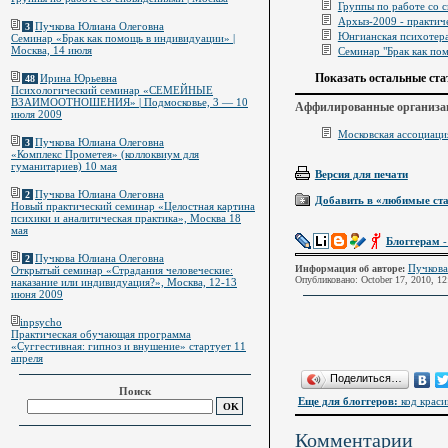
Группы по работе со 
Архыз-2009 - практиче
Пучкова Юлиана Олеговна
3
Юнгианская психотера
Семинар «Брак как помощь в индивидуации» |
Москва, 14 июля
Семинар "Брак как пом
Показать остальные ста
Ирина Юрьевна
48
Психологический семинар «СЕМЕЙНЫЕ
ВЗАИМООТНОШЕНИЯ» | Подмосковье, 3 — 10
Аффилированные организа
июля 2009
Московская ассоциац
Пучкова Юлиана Олеговна
3
«Комплекс Прометея» (коллоквиум для
гуманитариев) 10 мая
Версия для печати
Пучкова Юлиана Олеговна
2
Добавить в «любимые ст
Новый практический семинар «Целостная картина
психики и аналитическая практика», Москва 18
мая
Блоггерам
-
Пучкова Юлиана Олеговна
2
Пучкова
Информация об авторе:
Открытый семинар «Страдания человеческие:
Опубликовано: October 17, 2010, 1
наказание или индивидуация?», Москва, 12-13
июня 2009
inpsycho
Практическая обучающая программа
«Суггестивная: гипноз и внушение» стартует 11
апреля
Поделиться…
Поиск
Еще для блоггеров:
код краси
Комментарии